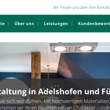
Wir freuen uns über Ihre Kontak
ite
Über uns
Leistungen
Kundenbewer
ltung in Adelshofen und F
ie sich wohlfühlen. Mit hochwertigen Materialie
leihen wir Ihren Räumen neuen Charakter – indiv