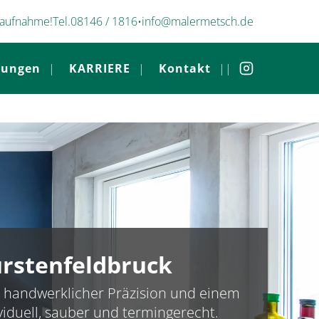
taufnahme!
Tel.
08146 / 1816
•
info@malermetsch.de
tungen
KARRIERE
Kontakt
ürstenfeldbruck
n, handwerklicher Präzision und einem
iduell, sauber und termingerecht.