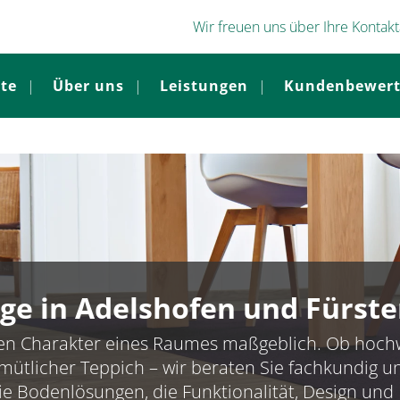
Wir freuen uns über Ihre Kontak
ite
Über uns
Leistungen
Kundenbewer
ge in Adelshofen und Fürste
den Charakter eines Raumes maßgeblich. Ob hochwe
mütlicher Teppich – wir beraten Sie fachkundig un
e Bodenlösungen, die Funktionalität, Design und 