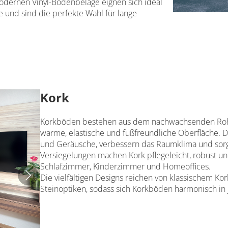
modernen Vinyl-Bodenbeläge eignen sich ideal
 und sind die perfekte Wahl für lange
Kork
Korkböden bestehen aus dem nachwachsenden Rohs
warme, elastische und fußfreundliche Oberfläche. Du
und Geräusche, verbessern das Raumklima und so
Versiegelungen machen Kork pflegeleicht, robust und
Schlafzimmer, Kinderzimmer und Homeoffices.
Die vielfältigen Designs reichen von klassischem Ko
Steinoptiken, sodass sich Korkböden harmonisch in j