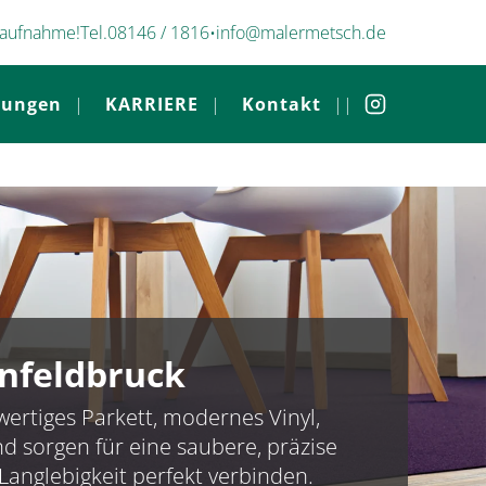
taufnahme!
Tel.
08146 / 1816
•
info@malermetsch.de
tungen
KARRIERE
Kontakt
nfeldbruck
rtiges Parkett, modernes Vinyl,
d sorgen für eine saubere, präzise
Langlebigkeit perfekt verbinden.